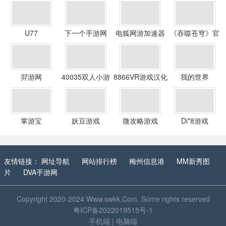
U77
下一个手游网
电狐网游加速器
《吞噬苍穹》官
方网站
羿游网
40035双人小游
8866VR游戏汉化
我的世界
戏网
Minecraft游戏网
掌游宝
妖豆游戏
微攻略游戏
Di*8游戏
友情链接：
网址导航
网站排行榜
梅州信息港
MM新秀图
片
DVA手游网
Copyright 2020-2024
Www.swkk.Com
. Some rights reserved
粤ICP备2022019515号-1
手机端
|
电脑端