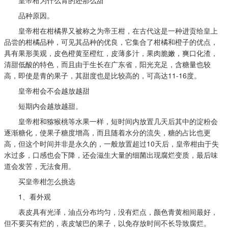
皇帝柑为什么青的还那么甜
品种原因。
皇帝柑在柑橘界又被称之为帝王柑，在古代这是一种进贡给皇上
品尝的柑橘品种，可见其品种的优良，它集合了柑橘和橙子的优点，
具有果形美观，皮色橙黄至橙红，皮薄多汁，果肉脆嫩，爽口化渣，
清甜低酸的特色，而且由于生长在广东省，阳光充足，含糖量也较
高，即使是青的果子，其甜度也是比较高的，可高达11-16度。
皇帝柑会不会越放越甜
短期内会越放越甜。
皇帝柑和猕猴桃等水果一样，短时间内放置几天后其中的淀粉会
逐渐糖化，使果子糖度增高，而且随着水分的流失，糖的占比也更
高，但这个时间并非是永久的，一般放置超过10天后，皇帝柑由于失
水过多，口感也会下降，还会滋生大量的细菌出现腐烂变质，最后味
道会发苦，无法食用。
买皇帝柑怎么挑选
1、看外观
表皮具有光泽，油点分布均匀，没有烂点，颜色青黄相间最好，
但不要买有烂的，表皮皱巴的果子，以免存放时间不长导致腐烂。