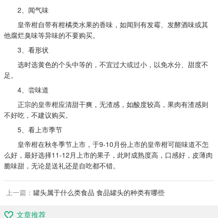
2、闻气味
皇帝柑自带有柑橘类水果的香味，如闻到有发霉、发酵酒味或其
他腐烂臭味等异味的不要购买。
3、看形状
选时选黄色的个头中等的，不宜过大或过小，以免水分、甜度不
足。
4、尝味道
正宗的皇帝柑应清甜干爽，无渣感，如酸度较高，果肉有渣感则
不好吃，不建议购买。
5、看上市季节
皇帝柑在秋冬季节上市，于9-10月份上市的皇帝柑可能味道不怎
么好，最好选择11-12月上市的果子，此时成熟度高，口感好，皮薄肉
脆味甜，无论是送礼还是自吃都不错。
上一篇：
罐头属于什么类食品 食品罐头的种类有哪些
文章推荐