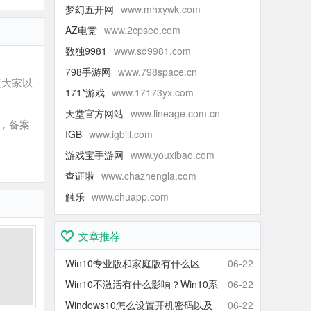
梦幻五开网
www.mhxywk.com
AZ电竞
www.2cpseo.com
数独9981
www.sd9981.com
798手游网
www.798space.cn
议大家以
171*游戏
www.17173yx.com
天堂官方网站
www.lineage.com.cn
长，备案
IGB
www.igbill.com
游戏宝手游网
www.youxibao.com
查证啦
www.chazhengla.com
触乐
www.chuapp.com
文章推荐
Win10专业版和家庭版有什么区
06-22
别？Win10家庭版和专业版区别对
Win10不激活有什么影响？Win10系
06-22
比
统不激活可以使用吗？会卡吗？
Windows10怎么设置开机密码以及
06-22