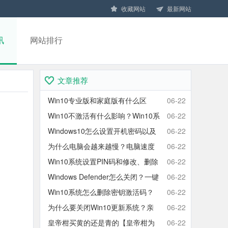
收藏网站
最新网站
讯
网站排行
文章推荐
Win10专业版和家庭版有什么区
06-22
别？Win10家庭版和专业版区别对
Win10不激活有什么影响？Win10系
06-22
比
统不激活可以使用吗？会卡吗？
Windows10怎么设置开机密码以及
06-22
取消开机密码的方法
为什么电脑会越来越慢？电脑速度
06-22
慢的原因分析及终极解决方法
Win10系统设置PIN码和修改、删除
06-22
取消PIN码的方法
Windows Defender怎么关闭？一键
06-22
彻底关闭Windows Defender方法
Win10系统怎么删除密钥激活码？
06-22
Win10卸载激活密钥的操作方法
为什么要关闭Win10更新系统？亲
06-22
测有效的Win10关闭自动更新方法
皇帝柑买黄的还是青的【皇帝柑为
06-22