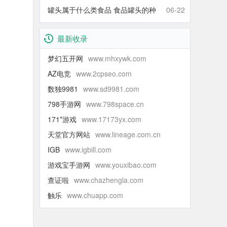
什么青的还那么甜】
罐头属于什么类食品 食品罐头的种
06-22
类有哪些
最新收录
梦幻五开网
www.mhxywk.com
AZ电竞
www.2cpseo.com
数独9981
www.sd9981.com
798手游网
www.798space.cn
171*游戏
www.17173yx.com
天堂官方网站
www.lineage.com.cn
IGB
www.igbill.com
游戏宝手游网
www.youxibao.com
查证啦
www.chazhengla.com
触乐
www.chuapp.com