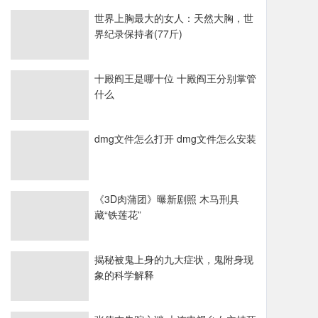
世界上胸最大的女人：天然大胸，世
界纪录保持者(77斤)
十殿阎王是哪十位 十殿阎王分别掌管
什么
dmg文件怎么打开 dmg文件怎么安装
《3D肉蒲团》曝新剧照 木马刑具
藏“铁莲花”
揭秘被鬼上身的九大症状，鬼附身现
象的科学解释