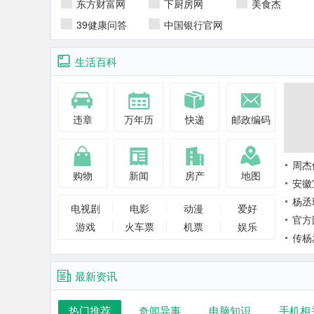
东方财富网
下厨房网
美食杰
39健康问答
中国银行官网
生活百科
违章
万年历
快递
邮政编码
周杰
购物
新闻
房产
地图
流，
安徽
为质
交警
杨丞
电视剧
电影
动漫
爱好
的江
辑？
官方
游戏
火车票
机票
娱乐
简介
殉情
传杨
独自
27
最新资讯
热门推荐
奇闻异事
电脑知识
手机相