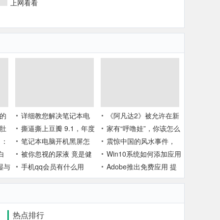
上网看看
的
详细教您解决笔记本电
《阿凡达2》被允许在新
肚
脑闪屏的方法（图文）
撕逼撕上豆瓣 9.1，年度
西兰复工拍摄 漫威《旺
家有“呼噜娃”，你该怎么
了：
最佳限定剧是它了
笔记本电脑开机黑屏怎
达·幻视》上线时间或被
办？
震惊中国的风水事件，
发布
白
么办
被你忽视的尿液 竟是健
推迟
你不动我我不动你[惊奇]
Win10系统如何添加应用
湿与
康“信号灯”！
手机qq会员有什么用
图标,Win10系统添加应
Adobe推出免费应用 提
用图标操作方法
供大量精心设计的滤镜
热点排行