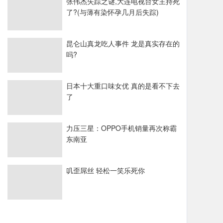
张伟杰失踪之谜,大连电视台女主持死
了?(与薄有染怀孕几月后失踪)
昆仑山真龙吃人事件 龙是真实存在的
吗?
日本十大重口味女优 真的是看不下去
了
力压三星：OPPO手机销量再次称霸
东南亚
叽歪屌丝 轻松一笑乐死你