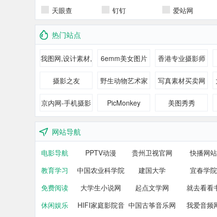
天眼查
钉钉
爱站网
热门站点
我图网,设计素材,
6emm美女图片
香港专业摄影师
图片素材
公会
摄影之友
野生动物艺术家
写真素材买卖网
杰米·保罗
PIXTA
京内网-手机摄影
PicMonkey
美图秀秀
第一媒体
网站导航
电影导航
PPTV动漫
贵州卫视官网
快播网站
教育学习
中国农业科学院
建国大学
宜春学院
免费阅读
大学生小说网
研究生院
起点文学网
就去看看
休闲娱乐
HIFI家庭影院音
中国古筝音乐网
我爱音频