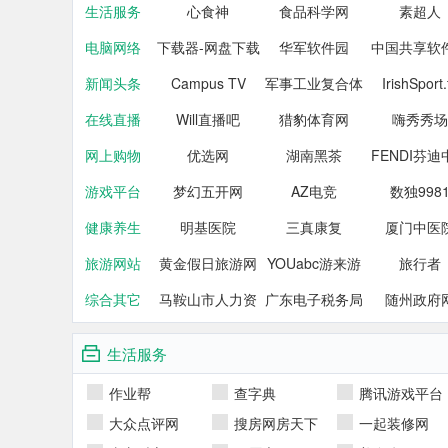
生活服务
心食神
响网
食品科学网
素超人
电脑网络
下载器-网盘下载
华军软件园
中国共享软
新闻头条
Campus TV
军事工业复合体
IrishSport.
册中心
在线直播
Will直播吧
猎豹体育网
嗨秀秀场
网上购物
优选网
湖南黑茶
FENDI芬迪
游戏平台
梦幻五开网
AZ电竞
数独998
官网
健康养生
明基医院
三真康复
厦门中医
旅游网站
黄金假日旅游网
YOUabc游来游
旅行者
综合其它
马鞍山市人力资
广东电子税务局
去旅游
随州政府
源和社会保障局
生活服务
作业帮
查字典
腾讯游戏平台
大众点评网
搜房网房天下
一起装修网