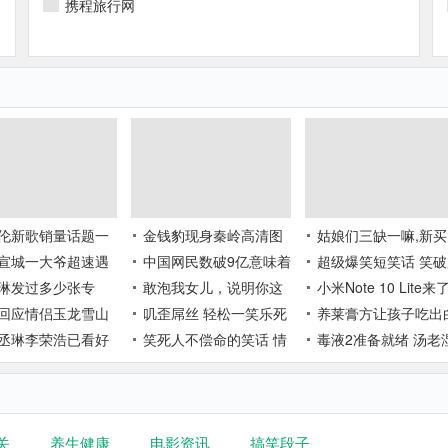
携程旅行网
伦新歌销量话题一
金钱豹现身秦岭高清图
姑娘们三缺一嘛,新买
却有超47%网友认
宣城一大爷超速遇
片曝光 野生金钱豹是什
中国网民数破9亿意味着
妹子到货了
超级爆笑短笑话 笑破
量一般！周杰伦真
掏出“地球通行证”
琳发过多少张专
么样的？
什么？中国网民数破9亿
敢泡我女儿，说明你这
皮的爆笑
小米Note 10 Lite来
郎才尽了吗？
杨丞琳多高，个人
回应情侣玉龙雪山
具体详情曝光
人不简单
叽歪屌丝 轻松一笑乐死
骁龙730G 4月30日
养莱膏方让孩子吃出
资料
：系一名24岁男子
丞琳李荣浩已看好
你
笑死人不偿命的笑话 情
里透红
毒液2准备就绪 汤老
翻越护栏跳崖
00万婚房
侣幽默笑话400则
小米确认回归
关
养生健康
电影资讯
搞笑段子