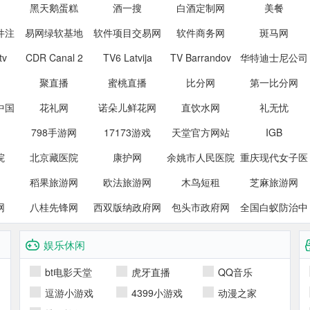
黑天鹅蛋糕
酒一搜
白酒定制网
器材网
美餐
件注
易网绿软基地
软件项目交易网
软件商务网
斑马网
tv
CDR Canal 2
TV6 Latvija
TV Barrandov
华特迪士尼公司
聚直播
蜜桃直播
比分网
第一比分网
中国
花礼网
诺朵儿鲜花网
直饮水网
礼无忧
1
798手游网
17173游戏
天堂官方网站
IGB
院
北京藏医院
康护网
余姚市人民医院
重庆现代女子医
稻果旅游网
欧法旅游网
木鸟短租
芝麻旅游网
院
网
八桂先锋网
西双版纳政府网
包头市政府网
全国白蚁防治中
心
娱乐休闲
bt电影天堂
虎牙直播
QQ音乐
逗游小游戏
4399小游戏
动漫之家