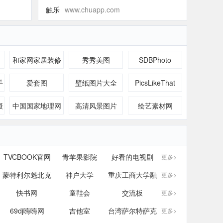
触乐
www.chuapp.com
和家网家居装修
秀秀美图
SDBPhoto
图片库
手
爱套图
壁纸图片大全
PicsLikeThat
摄
中国国家地理网
高清风景图片
绘艺素材网
电
清
免
TVCBOOK官网
青苹果影院
好看的电视剧
更多>
面
蒙特利尔魁北克
神户大学
重庆工商大学融
更多>
快书网
大学
童鞋会
智学院
交流板
更多>
.com
69dj嗨嗨网
吉他室
台湾萨尔特萨克
更多>