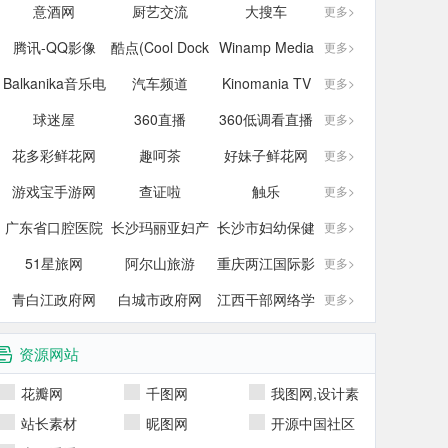
意酒网
厨艺交流
大搜车
斯
更多>
腾讯-QQ影像
酷点(Cool Dock
Winamp Media
更多>
Balkanika音乐电
汽车频道
Kinomania TV
更多>
球迷屋
视台
360直播
360低调看直播
更多>
花多彩鲜花网
趣呵茶
好妹子鲜花网
更多>
游戏宝手游网
查证啦
触乐
更多>
广东省口腔医院
长沙玛丽亚妇产
长沙市妇幼保健
更多>
51星旅网
阿尔山旅游
医院
重庆两江国际影
院
更多>
青白江政府网
白城市政府网
江西干部网络学
视城官网
更多>
院
资源网站
花瓣网
千图网
我图网,设计素
材,图片素材
站长素材
昵图网
开源中国社区