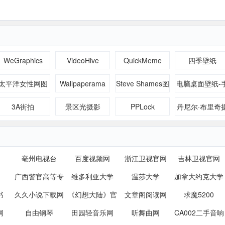
服务中心
WeGraphics
VideoHive
QuickMeme
四季壁纸
太平洋女性网图
Wallpaperama
Steve Shames图
电脑桌面壁纸-
库频道
片廊
机壁纸-桌面壁
3A街拍
景区光摄影
PPLock
丹尼尔·布里奇
纸-桌面主题-
影
脑主题下载-高
桌面壁纸-图片
亳州电视台
百度视频网
浙江卫视官网
吉林卫视官网
费下载-回车桌
广西警官高等专
维多利亚大学
温莎大学
加拿大约克大学
网-
书
久久小说下载网
科学校
《幻想大陆》官
文章阁阅读网
求魔5200
www.enterdesk
网
自由钢琴
田园轻音乐网
网
听舞曲网
CA002二手音响