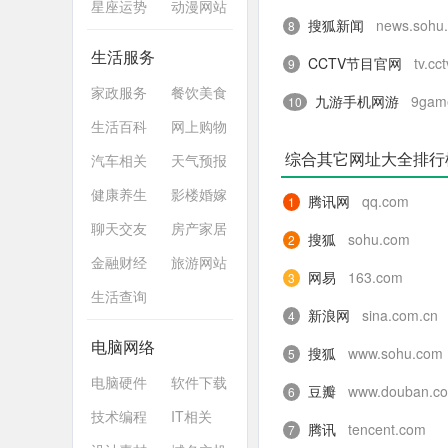
星座运势
动漫网站
搜狐新闻
news.sohu
8
生活服务
CCTV节目官网
tv.cc
9
家政服务
餐饮美食
九游手机网游
9gam
10
生活百科
网上购物
综合其它网址大全排行
汽车相关
天气预报
健康养生
影楼婚嫁
腾讯网
qq.com
1
聊天交友
房产家居
搜狐
sohu.com
2
金融财经
旅游网站
网易
163.com
3
生活查询
新浪网
sina.com.cn
4
电脑网络
搜狐
www.sohu.com
5
电脑硬件
软件下载
豆瓣
www.douban.c
6
技术编程
IT相关
腾讯
tencent.com
7