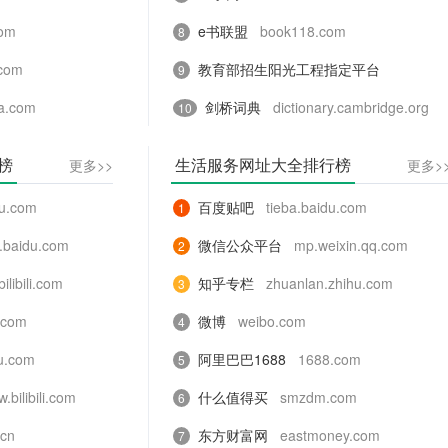
com
e书联盟
book118.com
8
com
教育部招生阳光工程指定平台
9
a.com
gaokao.chsi.com.cn
剑桥词典
dictionary.cambridge.org
10
榜
生活服务网址大全排行榜
更多>>
更多>
du.com
百度贴吧
tieba.baidu.com
1
o.baidu.com
微信公众平台
mp.weixin.qq.com
2
bilibili.com
知乎专栏
zhuanlan.zhihu.com
3
.com
微博
weibo.com
4
u.com
阿里巴巴1688
1688.com
5
.bilibili.com
什么值得买
smzdm.com
6
.cn
东方财富网
eastmoney.com
7