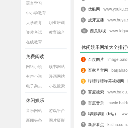
语言学习
优酷网
www.youku.
8
中小学教育
虎牙直播
www.huya.
9
大学教育
职业培训
西瓜影视
www.ixigu
10
资质考试
教育综合
在线教育
休闲娱乐网址大全排行
免费阅读
百度图片
image.bai
1
网络小说
读书网站
百家号官网
baijiaha
2
有声小说
漫画网站
哔哩哔哩弹幕视频网
3
电子杂志
小说搜索
百度搜索
www.baidu
4
休闲娱乐
百度音乐
music.baid
5
音乐网站
游戏平台
哔哩哔哩（b站）
www
6
新闻头条
图片摄影
新浪看点
k.sina.com
7