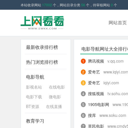
本站收录网站
17002
个，网站目录分类
56
个，待审核网站
0
个
网站首页
最新收录排行榜
电影导航网址大全排行
腾讯视频
v.qq.com
热门浏览排行榜
1
爱奇艺
www.iqiyi.co
2
电影导航
爱奇艺
iqiyi.com
3
影视名站
在线电影
搜狐视频
tv.sohu.co
4
电影下载
微电影
1905电影网
www.19
5
BT资源
在线直播
搜库
www.soku.com
6
教育学习
草民电影
www.cmdy
7