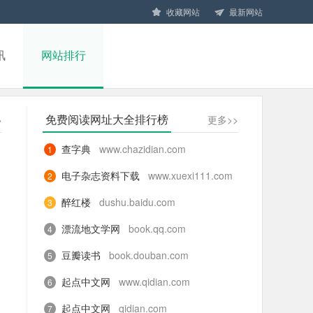
收藏网站
最新网站
讯
网站排行
免费阅读网址大全排行榜
>
更多>>
查字典
www.chazidian.com
1
电子杂志资料下载
www.xuexi111.com
2
醉红楼
dushu.baidu.com
3
漂流地文学网
book.qq.com
4
豆瓣读书
book.douban.com
5
起点中文网
www.qidian.com
6
起点中文网
qidian.com
7