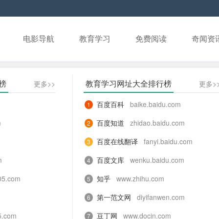
电影导航
教育学习
免费阅读
奇闻资
榜
教育学习网址大全排行榜
更多>>
更多>
百度百科
baike.baidu.com
1
m
百度知道
zhidao.baidu.com
2
百度在线翻译
fanyi.baidu.com
3
m
百度文库
wenku.baidu.com
4
05.com
知乎
www.zhihu.com
5
第一范文网
diyifanwen.com
6
5.com
豆丁网
www.docin.com
7