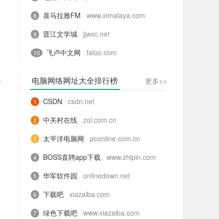
喜马拉雅FM
www.ximalaya.com
8
晋江文学城
jjwxc.net
9
飞卢中文网
faloo.com
10
电脑网络网址大全排行榜
>
更多>>
CSDN
csdn.net
1
中关村在线
zol.com.cn
2
太平洋电脑网
pconline.com.cn
3
BOSS直聘app下载
www.zhipin.com
4
华军软件园
onlinedown.net
5
下载吧
xiazaiba.com
6
绿色下载吧
www.xiazaiba.com
7