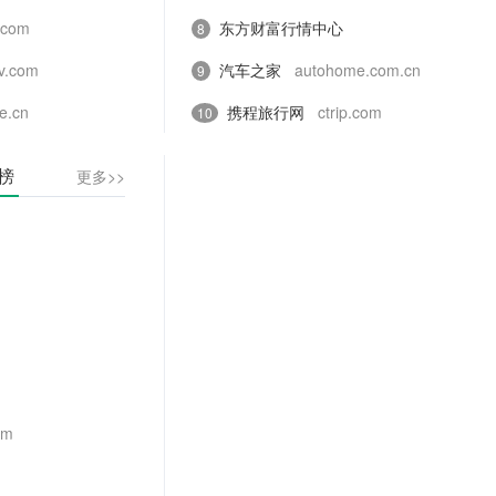
.com
东方财富行情中心
8
tv.com
quote.eastmoney.com
汽车之家
autohome.com.cn
9
e.cn
携程旅行网
ctrip.com
10
榜
更多>>
om