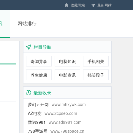
收藏网站
最新网站
讯
网站排行
栏目导航
奇闻异事
电脑知识
手机相关
养生健康
电影资讯
搞笑段子
最新收录
梦幻五开网
www.mhxywk.com
AZ电竞
www.2cpseo.com
数独9981
www.sd9981.com
798手游网
www.798space.cn