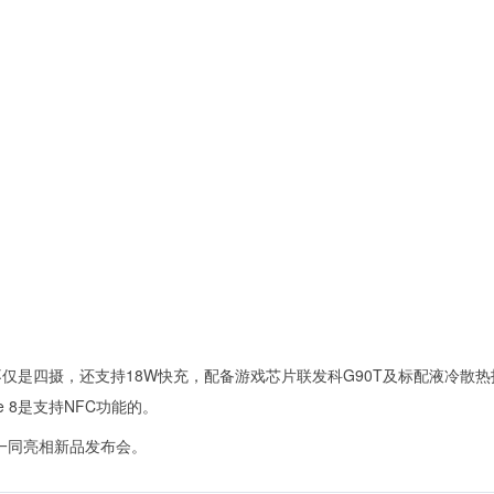
，不仅是四摄，还支持18W快充，配备游戏芯片联发科G90T及标配液冷散
e 8是支持NFC功能的。
电视一同亮相新品发布会。