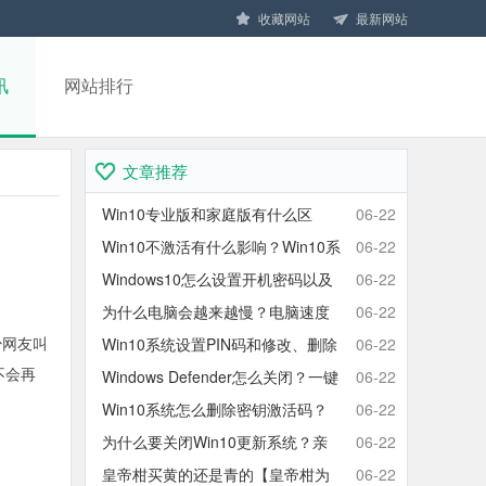
收藏网站
最新网站
讯
网站排行
文章推荐
Win10专业版和家庭版有什么区
06-22
别？Win10家庭版和专业版区别对
Win10不激活有什么影响？Win10系
06-22
比
统不激活可以使用吗？会卡吗？
Windows10怎么设置开机密码以及
06-22
取消开机密码的方法
为什么电脑会越来越慢？电脑速度
06-22
少网友叫
慢的原因分析及终极解决方法
Win10系统设置PIN码和修改、删除
06-22
不会再
取消PIN码的方法
Windows Defender怎么关闭？一键
06-22
彻底关闭Windows Defender方法
Win10系统怎么删除密钥激活码？
06-22
Win10卸载激活密钥的操作方法
为什么要关闭Win10更新系统？亲
06-22
测有效的Win10关闭自动更新方法
皇帝柑买黄的还是青的【皇帝柑为
06-22