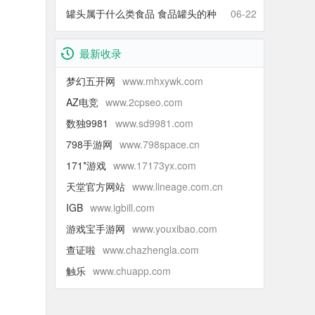
什么青的还那么甜】
罐头属于什么类食品 食品罐头的种
06-22
类有哪些
最新收录
梦幻五开网
www.mhxywk.com
AZ电竞
www.2cpseo.com
数独9981
www.sd9981.com
798手游网
www.798space.cn
171*游戏
www.17173yx.com
天堂官方网站
www.lineage.com.cn
IGB
www.igbill.com
游戏宝手游网
www.youxibao.com
查证啦
www.chazhengla.com
触乐
www.chuapp.com