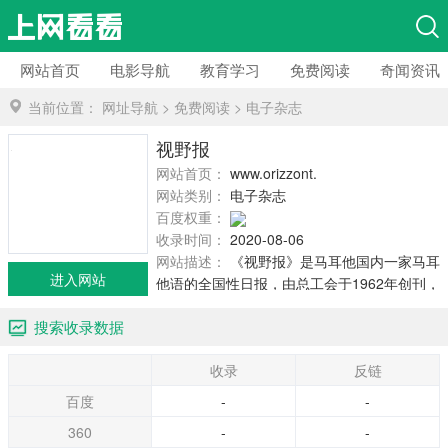
网站首页
电影导航
教育学习
免费阅读
奇闻资讯
当前位置：
网址导航
>
免费阅读
>
电子杂志
视野报
网站首页：
www.orizzont.com.mt
网站类别：
电子杂志
百度权重：
收录时间：
2020-08-06
网站描述：
《视野报》是马耳他国内一家马耳
进入网站
他语的全国性日报，由总工会于1962年创刊，
与马耳他工党有着紧密的联系。它在国内有着
搜索收录数据
较大有影响力，以报道全国各类综合新闻为
主，新闻具有很强的时效性，且内容新颖，风
收录
反链
格独树一帜，深受读者喜爱。
百度
-
-
360
-
-