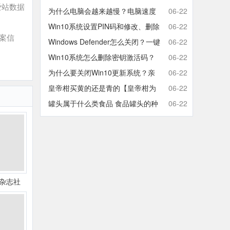
爱站数据
取消开机密码的方法
为什么电脑会越来越慢？电脑速度
06-22
慢的原因分析及终极解决方法
Win10系统设置PIN码和修改、删除
06-22
案信
取消PIN码的方法
Windows Defender怎么关闭？一键
06-22
彻底关闭Windows Defender方法
Win10系统怎么删除密钥激活码？
06-22
Win10卸载激活密钥的操作方法
为什么要关闭Win10更新系统？亲
06-22
测有效的Win10关闭自动更新方法
皇帝柑买黄的还是青的【皇帝柑为
06-22
什么青的还那么甜】
罐头属于什么类食品 食品罐头的种
06-22
类有哪些
杂志社