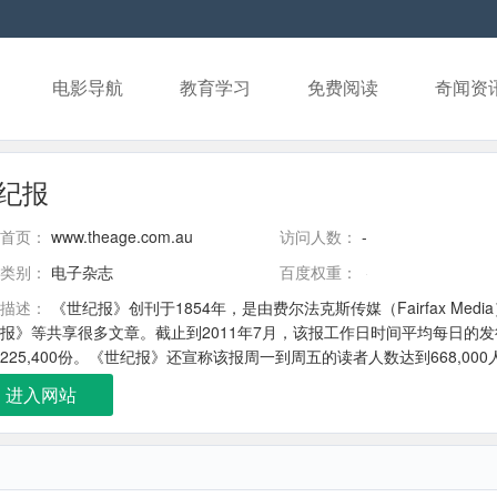
电影导航
教育学习
免费阅读
奇闻资
纪报
首页：
www.theage.com.au
访问人数：
-
类别：
电子杂志
百度权重：
描述：
《世纪报》创刊于1854年，是由费尔法克斯传媒（Fairfax M
报》等共享很多文章。截止到2011年7月，该报工作日时间平均每日的发行量为
225,400份。《世纪报》还宣称该报周一到周五的读者人数达到668,000人，
进入网站