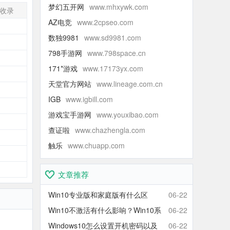
梦幻五开网
www.mhxywk.com
收录
AZ电竞
www.2cpseo.com
-
数独9981
www.sd9981.com
-
798手游网
www.798space.cn
-
171*游戏
www.17173yx.com
-
天堂官方网站
www.lineage.com.cn
-
IGB
www.igbill.com
-
游戏宝手游网
www.youxibao.com
-
查证啦
www.chazhengla.com
-
触乐
www.chuapp.com
-
-
文章推荐
Win10专业版和家庭版有什么区
06-22
别？Win10家庭版和专业版区别对
Win10不激活有什么影响？Win10系
06-22
比
统不激活可以使用吗？会卡吗？
Windows10怎么设置开机密码以及
06-22