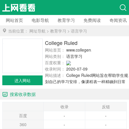
网站首页
电影导航
教育学习
免费阅读
奇闻资讯
当前位置：
网址导航
>
教育学习
>
语言学习
College Ruled
网站首页：
www.collegeruled.com
网站类别：
语言学习
百度权重：
收录时间：
2020-07-09
网站描述：
College Ruled网站旨在帮助学生规
进入网站
划自己的学习安排，像课程表一样精确到日常
的分分钟，以此让自己表现的更好。网站创建
搜索收录数据
人认为，如果大学学生有一个系统的、合理的
学习规划，任何人都能变得更好，进而成就伟
收录
反链
大。
百度
-
-
360
-
-