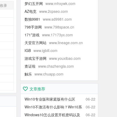
梦幻五开网
www.mhxywk.com
收录
AZ电竞
www.2cpseo.com
-
数独9981
www.sd9981.com
-
798手游网
www.798space.cn
-
171*游戏
www.17173yx.com
-
天堂官方网站
www.lineage.com.cn
-
IGB
www.igbill.com
-
游戏宝手游网
www.youxibao.com
-
查证啦
www.chazhengla.com
-
触乐
www.chuapp.com
-
-
文章推荐
Win10专业版和家庭版有什么区
06-22
别？Win10家庭版和专业版区别对
Win10不激活有什么影响？Win10系
06-22
比
统不激活可以使用吗？会卡吗？
Windows10怎么设置开机密码以及
06-22