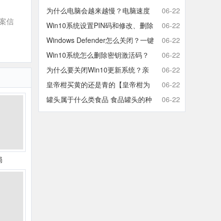
取消开机密码的方法
为什么电脑会越来越慢？电脑速度
06-22
案信
慢的原因分析及终极解决方法
Win10系统设置PIN码和修改、删除
06-22
取消PIN码的方法
Windows Defender怎么关闭？一键
06-22
彻底关闭Windows Defender方法
Win10系统怎么删除密钥激活码？
06-22
Win10卸载激活密钥的操作方法
为什么要关闭Win10更新系统？亲
06-22
测有效的Win10关闭自动更新方法
皇帝柑买黄的还是青的【皇帝柑为
06-22
什么青的还那么甜】
罐头属于什么类食品 食品罐头的种
06-22
类有哪些
局