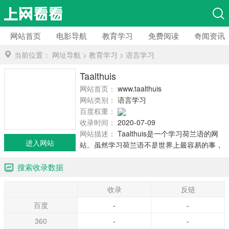
网站首页
电影导航
教育学习
免费阅读
奇闻资讯
当前位置：
网址导航
>
教育学习
>
语言学习
Taalthuis
网站首页：
www.taalthuis.com
网站类别：
语言学习
百度权重：
收录时间：
2020-07-09
网站描述：
Taalthuis是一个学习荷兰语的网
进入网站
站。虽然学习荷兰语不是世界上最容易的事，
但也不是最难的事。通过完成网站免费线上荷
搜索收录数据
兰语课程，学习基本的单词、语法、和发音，
并且完成练习和测试，就能有不小的收获。用
收录
反链
户成为网站会员后，便能获得更多的额外练习
课程，还有特别发音课程下载功能。
百度
-
-
360
-
-