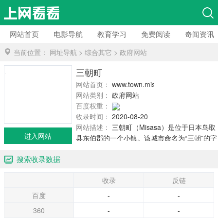
网站首页
电影导航
教育学习
免费阅读
奇闻资讯
当前位置：
网址导航
>
综合其它
>
政府网站
三朝町
网站首页：
www.town.misasa.tottori.jp
网站类别：
政府网站
百度权重：
收录时间：
2020-08-20
网站描述：
三朝町（Misasa）是位于日本鸟取
进入网站
县东伯郡的一个小镇。该城市命名为“三朝”的字
面意思是“三个早晨”。截至2007年10月1日，该
搜索收录数据
镇估计有*22人口，每平方公里人口密度为31.4
人，总面积为233.46平方公里。 三朝町介绍该
收录
反链
镇自然风光，温泉，观光，历史，酒店，新闻
等信息。
百度
-
-
360
-
-