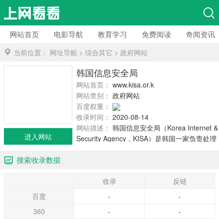
网站首页
电影导航
教育学习
免费阅读
奇闻资讯
当前位置：
网址导航
>
综合其它
>
政府网站
韩国信息安全局
网站首页：
www.kisa.or.kr
网站类别：
政府网站
百度权重：
收录时间：
2020-08-14
网站描述：
韩国信息安全局（Korea Internet &
进入网站
Security Agency，KISA）是韩国一家负责处理
韩国IPv4/IPv6地址空间分配和维护（以及相关
搜索收录数据
WHOIS信息），自治系统号码和国家代码顶级
域名.kr的机构。 韩国信息安全局还负责保障韩
收录
反链
国公共互联网，并运行CERT。其他活动包括推
广安全使用互联网和网络文化，检测和分析网
百度
-
-
络，进行有关互联网教育和网络安全，以及其
360
-
-
他各种网络安全问题的恶意软件/病毒。