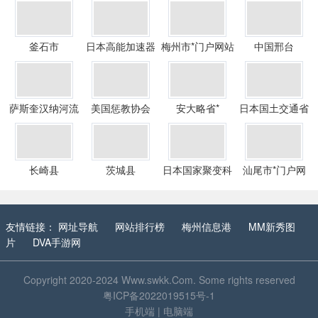
釜石市
日本高能加速器
梅州市*门户网站
中国邢台
研究机构
萨斯奎汉纳河流
美国惩教协会
安大略省*
日本国土交通省
域委员会
国土技术政策综
合研究所
长崎县
茨城县
日本国家聚变科
汕尾市*门户网
学研究所
友情链接：
网址导航
网站排行榜
梅州信息港
MM新秀图
片
DVA手游网
Copyright 2020-2024
Www.swkk.Com
. Some rights reserved
粤ICP备2022019515号-1
手机端
|
电脑端