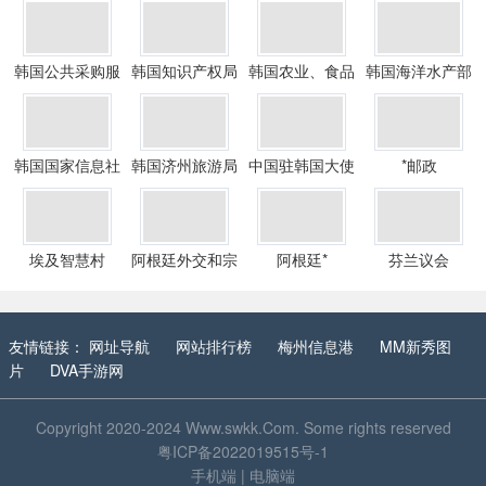
韩国公共采购服
韩国知识产权局
韩国农业、食品
韩国海洋水产部
务中心
和农村事务部
韩国国家信息社
韩国济州旅游局
中国驻韩国大使
*邮政
会局
馆
埃及智慧村
阿根廷外交和宗
阿根廷*
芬兰议会
教事务部
友情链接：
网址导航
网站排行榜
梅州信息港
MM新秀图
片
DVA手游网
Copyright 2020-2024
Www.swkk.Com
. Some rights reserved
粤ICP备2022019515号-1
手机端
|
电脑端