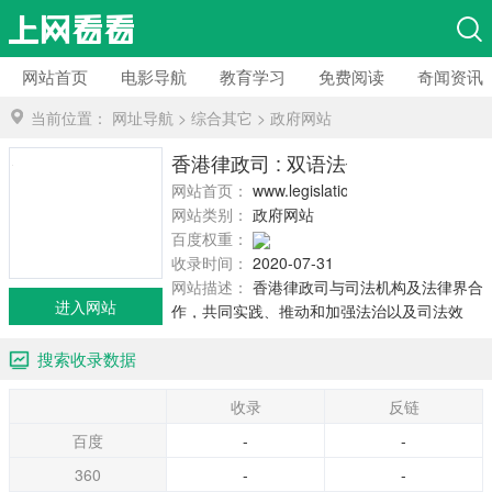
网站首页
电影导航
教育学习
免费阅读
奇闻资讯
当前位置：
网址导航
>
综合其它
>
政府网站
香港律政司 : 双语法例资料系统
网站首页：
www.legislation.gov.hk
网站类别：
政府网站
百度权重：
收录时间：
2020-07-31
网站描述：
香港律政司与司法机构及法律界合
进入网站
作，共同实践、推动和加强法治以及司法效
率。 香港律政司确保为委托人提供高效率
搜索收录数据
的服务，律政司承诺－维持最高的专业水平和
专业道德； 尽可能让委托人清楚知道所拟进行
收录
反链
的行动过程有什么困难、影响和责任； 恪守法
律或专业团体订定的法律专业标准。
百度
-
-
360
-
-