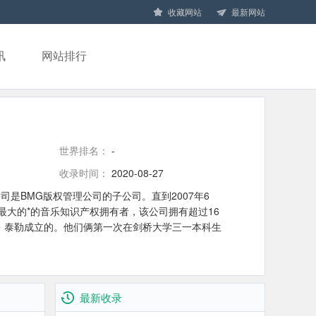
收藏网站
最新网站
讯
网站排行
世界排名：
-
收录时间：
2020-08-27
司，该公司是BMG版权管理公司的子公司。直到2007年6
最大的*的音乐知识产权拥有者，该公司拥有超过16
lwood和安迪・泰勒成立的。他们俩第一次在剑桥大学三一本科生
aiden。在他们命名乐队的歌曲“圣殿”之后，他们开
1年，Sanctuary Records Group被松巴集
994年，该公司多元化。当中的股权包括编剧和制片人的合
5年，斯莫尔伍德成为Sanctuary Records Group总经
最新收录
6年5月26日，瑷玲驳回泰勒在以前年度的会计严重问