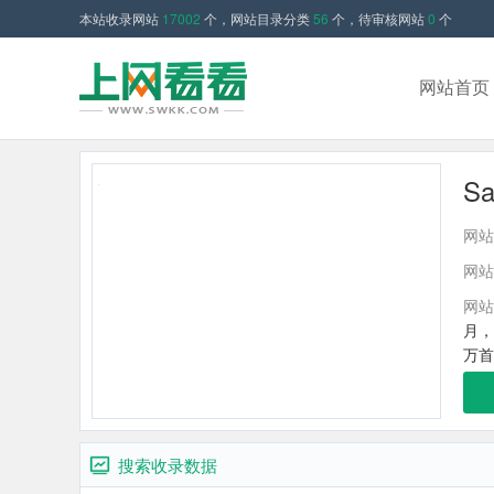
本站收录网站
17002
个，网站目录分类
56
个，待审核网站
0
个
网站首页
Sa
网站
网站
网站
月，
万首
学院
始命
团共
资企业
搜索收录数据
理，