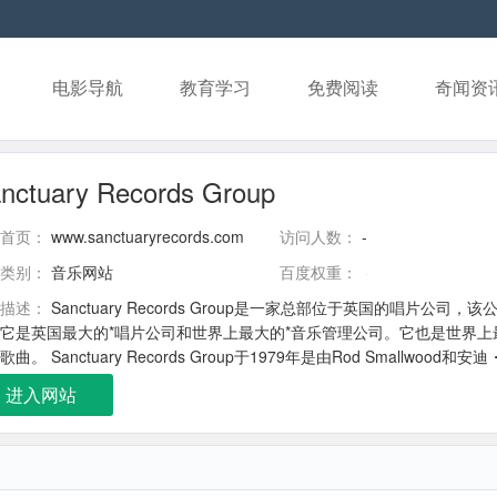
电影导航
教育学习
免费阅读
奇闻资
nctuary Records Group
首页：
www.sanctuaryrecords.com
访问人数：
-
类别：
音乐网站
百度权重：
描述：
Sanctuary Records Group是一家总部位于英国的唱片公
它是英国最大的*唱片公司和世界上最大的*音乐管理公司。它也是世界上
歌曲。 Sanctuary Records Group于1979年是由Rod Smal
遇见，后来又在歌舞上遇见。1979年，他们在伦敦成立并经营酒吧Iron M
进入网站
名唱片公司，并发布1980年以后，包括其1980年的首张同名专辑。 1989年至199
同拥有，在2001年,其音乐出版部门仍持有Iron Maiden的音乐。1
。雷蒙德・汤普森加入Cloud9 Screen Entertainment Group。 在200
泰勒成为行政长官，新主席为前英国航空公司首席执行官鲍勃瑷玲。200