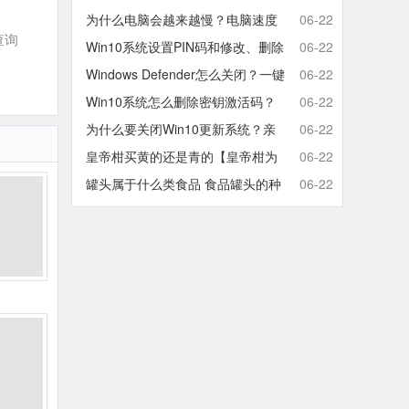
取消开机密码的方法
为什么电脑会越来越慢？电脑速度
06-22
查询
慢的原因分析及终极解决方法
Win10系统设置PIN码和修改、删除
06-22
取消PIN码的方法
Windows Defender怎么关闭？一键
06-22
彻底关闭Windows Defender方法
Win10系统怎么删除密钥激活码？
06-22
Win10卸载激活密钥的操作方法
为什么要关闭Win10更新系统？亲
06-22
测有效的Win10关闭自动更新方法
皇帝柑买黄的还是青的【皇帝柑为
06-22
什么青的还那么甜】
罐头属于什么类食品 食品罐头的种
06-22
类有哪些