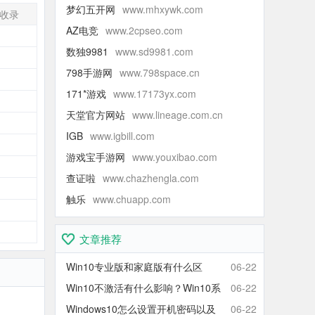
uary Records Group与环球音乐集团宣布已达
梦幻五开网
www.mhxywk.com
收录
AZ电竞
www.2cpseo.com
-
数独9981
www.sd9981.com
-
798手游网
www.798space.cn
-
171*游戏
www.17173yx.com
-
天堂官方网站
www.lineage.com.cn
-
IGB
www.igbill.com
-
游戏宝手游网
www.youxibao.com
-
查证啦
www.chazhengla.com
-
触乐
www.chuapp.com
-
-
文章推荐
Win10专业版和家庭版有什么区
06-22
别？Win10家庭版和专业版区别对
Win10不激活有什么影响？Win10系
06-22
比
统不激活可以使用吗？会卡吗？
Windows10怎么设置开机密码以及
06-22