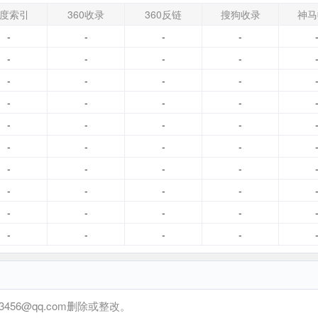
不准确之处。在2006年底，斯莫尔伍德离开了公司。 2007年6月15日，Sanct
度索引
360收录
360反链
搜狗收录
神马
项协议，环球音乐集团以4450万英镑收购该公司。
-
-
-
-
-
-
-
-
-
-
-
-
-
-
-
-
-
-
-
-
-
-
-
-
-
-
-
-
-
-
-
-
-
-
-
-
-
-
-
-
6@qq.com删除或整改。