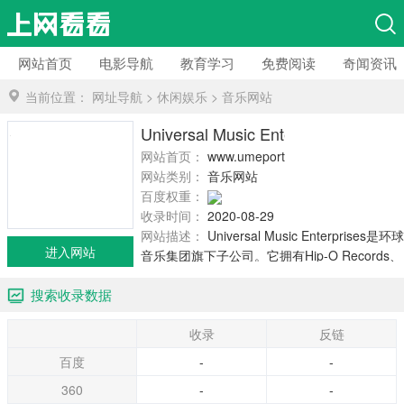
网站首页
电影导航
教育学习
免费阅读
奇闻资讯
当前位置：
网址导航
>
休闲娱乐
>
音乐网站
Universal Music Enterprises
网站首页：
www.umeportal.com
网站类别：
音乐网站
百度权重：
收录时间：
2020-08-29
网站描述：
Universal Music Enterprises是环球
进入网站
音乐集团旗下子公司。它拥有Hip-O Records、
Universal Chronicles和UM3（这是国际唱片公
搜索收录数据
司）。它发布许多经典的专辑，还有各种合
辑，包括一系列如：20th Century Masters、
收录
反链
The Millennium Collection、Icon budget lines
和the 2-disc Gold compilations。Universal
百度
-
-
Music Enterprises还发布Billy Ray Cyrus的
360
-
-
album Wanna Be Your Joe，John Cougar