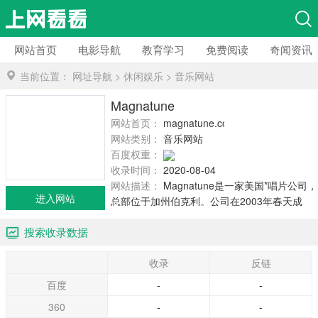
网站首页
电影导航
教育学习
免费阅读
奇闻资讯
当前位置：
网址导航
>
休闲娱乐
>
音乐网站
Magnatune
网站首页：
magnatune.com
网站类别：
音乐网站
百度权重：
收录时间：
2020-08-04
网站描述：
Magnatune是一家美国*唱片公司，
进入网站
总部位于加州伯克利。公司在2003年春天成
立。起初，它只卖音乐，用户可以通过其网站
搜索收录数据
上下载音乐，之后公司在2004年年底增加了打
印光盘点播服务。 2007年10月，Magnatune开
收录
反链
始通过亚马逊网站来销售完整的专辑和个人曲
目。2008年5月，Magnatune推出“自助餐”会员
百度
-
-
计划。2010年3月，Magnatune光盘印刷服务
360
-
-
转移到“自助餐”会员计划。