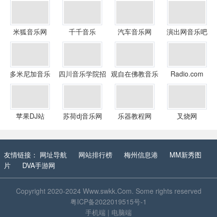
米狐音乐网
千千音乐
汽车音乐网
演出网音乐吧
多米尼加音乐
四川音乐学院招
观自在佛教音乐
Radio.com
生信息网
网
苹果DJ站
苏荷dj音乐网
乐器教程网
叉烧网
友情链接：
网址导航
网站排行榜
梅州信息港
MM新秀图
片
DVA手游网
Copyright 2020-2024
Www.swkk.Com
. Some rights reserved
粤ICP备2022019515号-1
手机端
|
电脑端