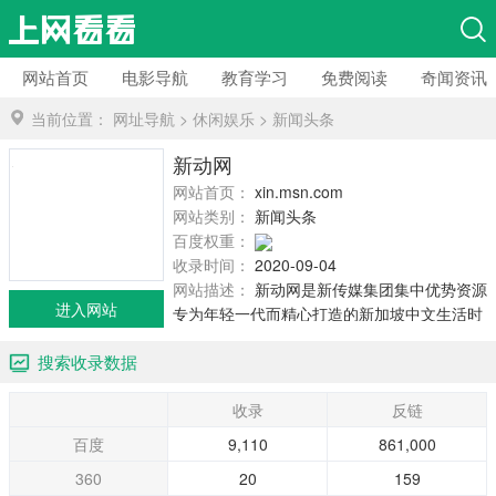
网站首页
电影导航
教育学习
免费阅读
奇闻资讯
当前位置：
网址导航
>
休闲娱乐
>
新闻头条
新动网
网站首页：
xin.msn.com
网站类别：
新闻头条
百度权重：
收录时间：
2020-09-04
网站描述：
新动网是新传媒集团集中优势资源
进入网站
专为年轻一代而精心打造的新加坡中文生活时
尚第一门户。除了提供新闻、娱乐、时尚、 科
搜索收录数据
技等丰富多彩的最新资讯之外，新动网将引领
Web 2.0潮流，提供功能强大的用户互动平台。
收录
反链
新动网目前由新传媒新闻私人有限公司负责营
运，公司同时经营亚洲地区电视和网络业务。
百度
9,110
861,000
新动网的团队*了来自新闻、电视、互联网、手
360
20
159
机等各领域的年轻精英，我们将会全情投入，