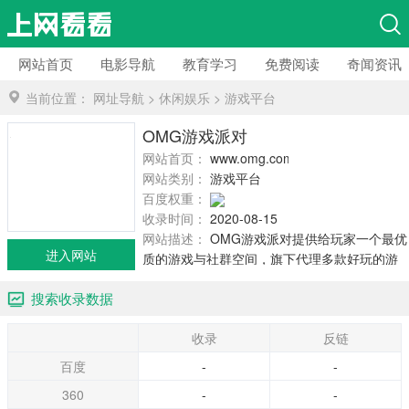
网站首页
电影导航
教育学习
免费阅读
奇闻资讯
当前位置：
网址导航
>
休闲娱乐
>
游戏平台
OMG游戏派对
网站首页：
www.omg.com.tw
网站类别：
游戏平台
百度权重：
收录时间：
2020-08-15
网站描述：
OMG游戏派对提供给玩家一个最优
进入网站
质的游戏与社群空间，旗下代理多款好玩的游
戏如：奇梦之星、OMG麻将学园、宠物森林、
搜索收录数据
纵横时空、飞飞、光之冒险、第九封印 、君
主、神泣、功夫世界、反恐行动、LUNA、梦想
收录
反链
之翼等。 OMG本着『不创新便是死亡的信念』
时时鞭策自己，更勇于接受玩家的批评与建
百度
-
-
议，建立起良性的沟通管道，以期达成永续经
360
-
-
营的目标。