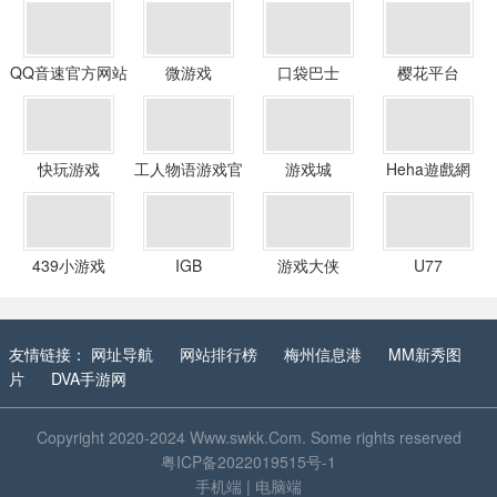
QQ音速官方网站
微游戏
口袋巴士
樱花平台
快玩游戏
工人物语游戏官
游戏城
Heha遊戲網
网
439小游戏
IGB
游戏大侠
U77
友情链接：
网址导航
网站排行榜
梅州信息港
MM新秀图
片
DVA手游网
Copyright 2020-2024
Www.swkk.Com
. Some rights reserved
粤ICP备2022019515号-1
手机端
|
电脑端