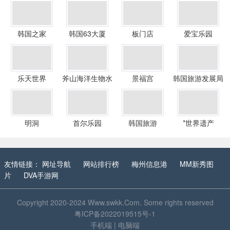
韩国之家
韩国63大厦
板门店
爱宝乐园
乐天世界
斧山海洋生物水
景福宫
韩国旅游发展局
族馆
明洞
首尔乐园
韩国旅游
*世界遗产
友情链接：
网址导航
网站排行榜
梅州信息港
MM新秀图
片
DVA手游网
Copyright 2020-2024
Www.swkk.Com
. Some rights reserved
粤ICP备2022019515号-1
手机端
|
电脑端