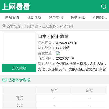
网站首页
电影导航
教育学习
免费阅读
奇闻资讯
当前位置：
网址导航
>
生活服务
>
旅游网站
日本大阪市旅游
网站首页：
www.osaka-info.jp
网站类别：
旅游网站
百度权重：
收录时间：
2020-07-16
网站描述：
介绍日本大阪市概况，名胜古迹，
进入网站
文化，旅游情况等。大阪东接历史悠久的京都
和奈良，西连神户，是日本西部金融、贸易及
搜索收录数据
文化交流的中心。在古代，大阪曾是日本的古
都，与众不同的历史孕育了其独具特色的传统
收录
反链
艺术、娱乐文化及饮食文化。大阪港已成为
1400年来连接大阪与世界的国内水运和海运航
百度
-
-
线的目的地港口。
360
-
-