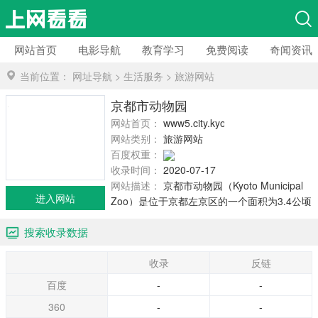
网站首页
电影导航
教育学习
免费阅读
奇闻资讯
当前位置：
网址导航
>
生活服务
>
旅游网站
京都市动物园
网站首页：
www5.city.kyoto.jp
网站类别：
旅游网站
百度权重：
收录时间：
2020-07-17
网站描述：
京都市动物园（Kyoto Municipal
进入网站
Zoo）是位于京都左京区的一个面积为3.4公顷
（8.4亩）的动物园。它在1903年成立。它是日
搜索收录数据
本第二古老的动物园，仅次于东京上野动物
园。 京都市动物园在1903年4月1日向公众开
收录
反链
放，运营第一天共有6591名游客。动物园拥有
61种动物，数量为238只。
百度
-
-
360
-
-