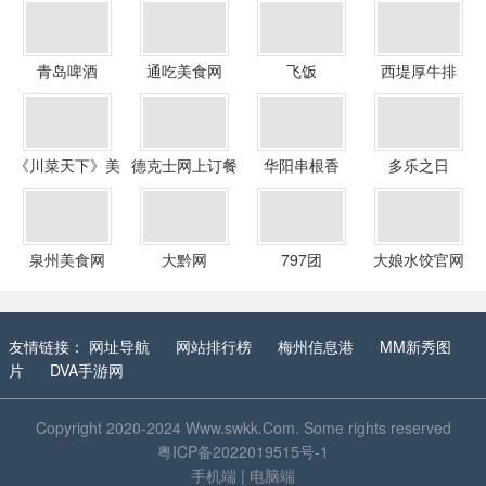
青岛啤酒
通吃美食网
飞饭
西堤厚牛排
《川菜天下》美
德克士网上订餐
华阳串根香
多乐之日
食视频网
官网
泉州美食网
大黔网
797团
大娘水饺官网
友情链接：
网址导航
网站排行榜
梅州信息港
MM新秀图
片
DVA手游网
Copyright 2020-2024
Www.swkk.Com
. Some rights reserved
粤ICP备2022019515号-1
手机端
|
电脑端