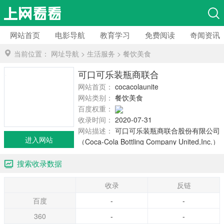
网站首页
电影导航
教育学习
免费阅读
奇闻资讯
当前位置：
网址导航
>
生活服务
>
餐饮美食
可口可乐装瓶商联合股份有限公司
网站首页：
cocacolaunited.com
网站类别：
餐饮美食
百度权重：
收录时间：
2020-07-31
网站描述：
可口可乐装瓶商联合股份有限公司
进入网站
（Coca-Cola Bottling Company United,Inc.）
是一家美国私营可口可乐装瓶公司，总部位于
搜索收录数据
美国阿拉巴马州伯明翰。它是美国最大的私人
控股的可口可乐装瓶商。 可口可乐装瓶商联合
收录
反链
股份有限公司是直接配送装瓶成品交付给该区
域客户。因此，它们通常被认为是该品牌的当
百度
-
-
地经销商。 可口可乐装瓶商联合股份有限公司
360
-
-
成立于1902年，它在美国东南部6州拥有3个生