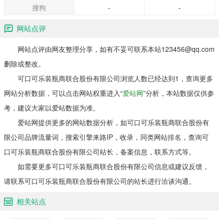
产设施和20个配送销售中心。在美国，该公司
搜狗
-
-
雇用约3000名员工，并生产和销售超过750不
同的饮料。产品包括：可口可乐，零度可口可
网站点评
乐，健怡可乐，雪碧，胡椒博士，芬达，达萨
尼水，动乐，美汁源和维他命。 可口可乐装瓶
网站点评由网友整理分享，如有不妥可联系本站123456@qq.com
商联合股份有限公司首席执行官为Claude B.
删除或整改。
Nielsen，首席财务官为Hafiz Chandiwala，
可口可乐装瓶商联合股份有限公司浏览人数已经达到1，查询更多
2013年收入为7.75亿美元。
网站分析数据，可以点击网站权重进入“
爱站网
”分析，本站数据仅供参
考，建议大家以爱站数据为准。
爱站网提供更多的网站数据分析，如可口可乐装瓶商联合股份有
限公司品牌流量词，搜索引擎来路IP，收录，同类网站排名，查询可
口可乐装瓶商联合股份有限公司站长，备案信息，联系方式等。
如需要更多可口可乐装瓶商联合股份有限公司信息或建议反馈，
请联系可口可乐装瓶商联合股份有限公司的站长进行洽谈沟通。
相关站点