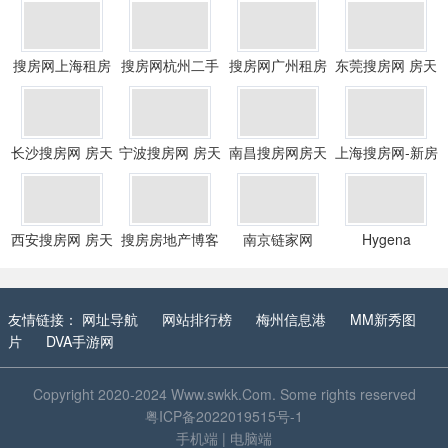
搜房网上海租房
搜房网杭州二手
搜房网广州租房
东莞搜房网 房天
网
房网
网
下
长沙搜房网 房天
宁波搜房网 房天
南昌搜房网房天
上海搜房网-新房
下
下
下
西安搜房网 房天
搜房房地产博客
南京链家网
Hygena
下
友情链接：
网址导航
网站排行榜
梅州信息港
MM新秀图
片
DVA手游网
Copyright 2020-2024
Www.swkk.Com
. Some rights reserved
粤ICP备2022019515号-1
手机端
|
电脑端