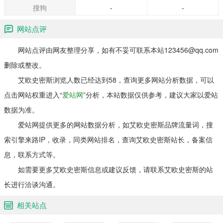
混合动力车，电动和太阳能。该公司生产的商
搜狗
-
-
业热水器用途包括：燃油，天然气和电力，以
及锅炉，储油罐和防滑系统。它还提供以下配
网站点评
件：泵罐和膨胀水箱。 艾欧史密斯公司纽约证
券交易所代码为AOS，总部位于威斯康星州密
网站点评由网友整理分享，如有不妥可联系本站123456@qq.com
尔沃基，董事长兼首席官为Paul W. Jones，总
删除或整改。
裁兼首席运营官Ajita G. Rajendra。 2012财
艾欧史密斯浏览人数已经达到58，查询更多网站分析数据，可以
年，艾欧史密斯公司收入为19.4亿美元，营业
收入为2.087亿美元，净利润为1.587亿美元，
点击网站权重进入“
爱站网
”分析，本站数据仅供参考，建议大家以爱站
总资产为22.7亿美元，总股本为11.9亿美元。
数据为准。
2013年共有10900名员工。
爱站网提供更多的网站数据分析，如艾欧史密斯品牌流量词，搜
索引擎来路IP，收录，同类网站排名，查询艾欧史密斯站长，备案信
息，联系方式等。
如需要更多艾欧史密斯信息或建议反馈，请联系艾欧史密斯的站
长进行洽谈沟通。
相关站点