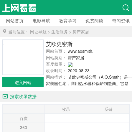
网站首页
电影导航
教育学习
免费阅读
奇闻资讯
当前位置：
网址导航
>
生活服务
>
房产家居
艾欧史密斯
网站首页：
www.aosmith.com
网站类别：
房产家居
百度权重：
收录时间：
2020-08-23
网站描述：
艾欧史密斯公司（A.O.Smith）是一
进入网站
家美国住宅，商用热水器和锅炉制造商。它是
北美最大的热水器制造商和营销商。它在亚洲
搜索收录数据
市场提供水处理产品。 艾欧史密斯公司于1874
年由查尔斯・耶利米・史密斯创立的一家婴儿
收录
反链
车和自行车零件制造商。公司开始生产用制作
自行车车架的金属钢管。到1895年，它是美国
百度
-
-
最大的自行车零件制造商。 艾欧史密斯公司制
360
-
-
造的住宅热水器主要用途包括：气体和丙烷，