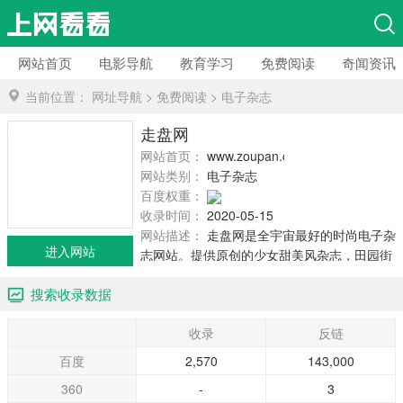
网站首页
电影导航
教育学习
免费阅读
奇闻资讯
当前位置：
网址导航
>
免费阅读
>
电子杂志
走盘网
网站首页：
www.zoupan.com
网站类别：
电子杂志
百度权重：
收录时间：
2020-05-15
网站描述：
走盘网是全宇宙最好的时尚电子杂
进入网站
志网站。提供原创的少女甜美风杂志，田园街
头风杂志，优雅OL杂志，以及各种关于女性服
搜索收录数据
装搭配，美容，化妆，保养，护肤，潮流等资
讯。
收录
反链
百度
2,570
143,000
360
-
3