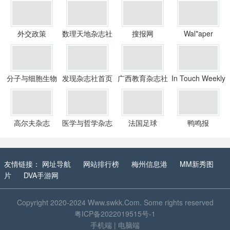
外交政策
数理天地杂志社
搜报网
Wal*aper
分子与细胞生物
发现杂志社首页
广西教育杂志社
In Touch Weekly
学期刊
高尔夫杂志
医学与哲学杂志
法国足球
鸭鸣报
社
友情链接：
网址导航
网站排行榜
梅州信息港
MM新秀图
片
DVA手游网
Copyright 2020-2024
Www.swkk.Com
. Some rights reserved
粤ICP备2022019515号-1
手机端
|
电脑端