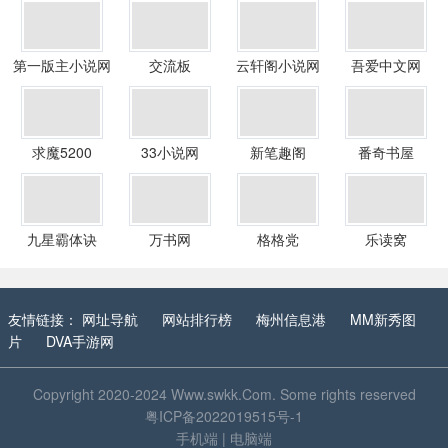
第一版主小说网
交流板
云轩阁小说网
吾爱中文网
求魔5200
33小说网
新笔趣阁
番奇书屋
九星霸体诀
万书网
格格党
乐读窝
友情链接：
网址导航
网站排行榜
梅州信息港
MM新秀图
片
DVA手游网
Copyright 2020-2024
Www.swkk.Com
. Some rights reserved
粤ICP备2022019515号-1
手机端
|
电脑端