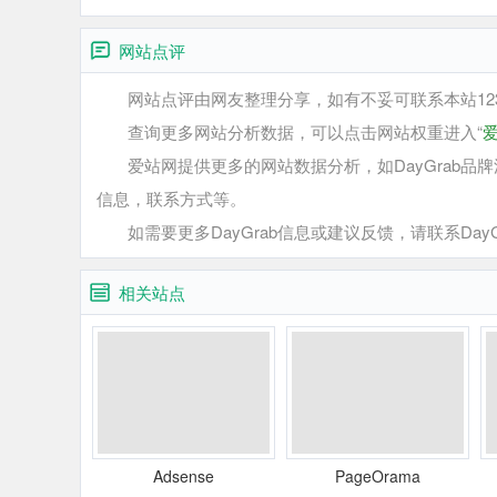
网站点评
网站点评由网友整理分享，如有不妥可联系本站12345
查询更多网站分析数据，可以点击网站权重进入“
爱站网提供更多的网站数据分析，如DayGrab品牌流
信息，联系方式等。
如需要更多DayGrab信息或建议反馈，请联系Day
相关站点
Adsense
PageOrama