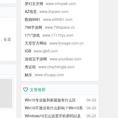
梦幻五开网
www.mhxywk.com
AZ电竞
www.2cpseo.com
数独9981
www.sd9981.com
798手游网
www.798space.cn
171*游戏
www.17173yx.com
长，备案
天堂官方网站
www.lineage.com.cn
IGB
www.igbill.com
游戏宝手游网
www.youxibao.com
查证啦
www.chazhengla.com
触乐
www.chuapp.com
文章推荐
Win10专业版和家庭版有什么区
06-22
别？Win10家庭版和专业版区别对
Win10不激活有什么影响？Win10系
06-22
比
统不激活可以使用吗？会卡吗？
Windows10怎么设置开机密码以及
06-22