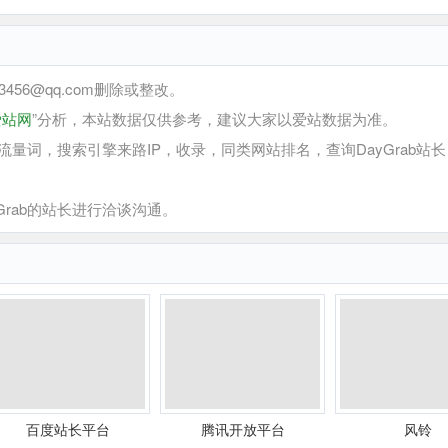
6@qq.com删除或整改。
爱站网
”分析，本站数据仅供参考，建议大家以爱站数据为准。
量词，搜索引擎来路IP，收录，同类网站排名，查询DayGrab站
Grab的站长进行洽谈沟通。
百度站长平台
腾讯开放平台
风铃