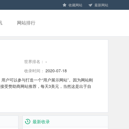
收藏网站
最新网站
讯
网站排行
世界排名：
-
收录时间：
2020-07-18
。用户可以参与打造一个“用户展示网站”。因为网站刚
还接受赞助商网站推荐，每天3美元，当然这是出于自
最新收录