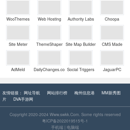
WooThemes
Web Hosting
Authority Labs
Choopa
Stuff
Site Meter
ThemeShaper
Site Map Builder
CMS Made
Simple
AdMeld
DailyChanges.com
Social Triggers
JaguarPC
友情链接：
网址导航
网站排行榜
梅州信息港
MM新秀图
片
DVA手游网
Copyright 2020-2024
Www.swkk.Com
. Some rights reserved
粤ICP备2022019515号-1
手机端
|
电脑端