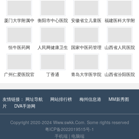
厦门大学附属中
衡阳市中心医院
安徽省立儿童医
福建医科大学附
山医院
院
属第一医院
恒牛医药网
人民网健康卫生
国家中医药管理
山西省人民医院
频道
局
广州仁爱医院官
丁香通
青岛大学医学院
山西省汾阳医院
网
附属医院
友情链接：
网址导航
网站排行榜
梅州信息港
MM新秀图
片
DVA手游网
Copyright 2020-2024
Www.swkk.Com
. Some rights reserved
粤ICP备2022019515号-1
手机端
|
电脑端