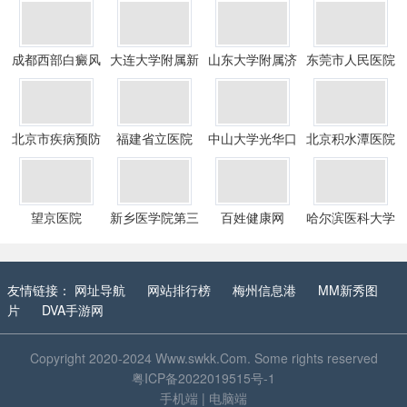
成都西部白癜风
大连大学附属新
山东大学附属济
东莞市人民医院
医院
华医院
南市中心医
北京市疾病预防
福建省立医院
中山大学光华口
北京积水潭医院
控制中心
腔医学院附属口
腔医院
望京医院
新乡医学院第三
百姓健康网
哈尔滨医科大学
附属医院
附属第四医
友情链接：
网址导航
网站排行榜
梅州信息港
MM新秀图
片
DVA手游网
Copyright 2020-2024
Www.swkk.Com
. Some rights reserved
粤ICP备2022019515号-1
手机端
|
电脑端