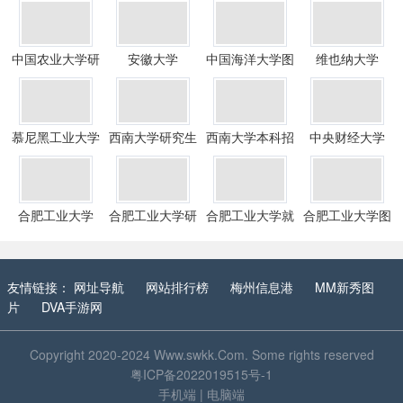
中国农业大学研
安徽大学
中国海洋大学图
维也纳大学
究生院
书馆
慕尼黑工业大学
西南大学研究生
西南大学本科招
中央财经大学
招生信息网
生网
合肥工业大学
合肥工业大学研
合肥工业大学就
合肥工业大学图
究生招生网
业信息网
书馆
友情链接：
网址导航
网站排行榜
梅州信息港
MM新秀图
片
DVA手游网
Copyright 2020-2024
Www.swkk.Com
. Some rights reserved
粤ICP备2022019515号-1
手机端
|
电脑端