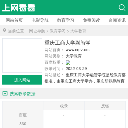
网站首页
电影导航
教育学习
免费阅读
奇闻资讯
当前位置：
网址导航
>
教育学习
>
大学教育
重庆工商大学融智学院
网站首页：
www.cqrz.edu.cn
网站类别：
大学教育
百度权重：
收录时间：
2022-03-29
网站描述：
重庆工商大学融智学院是经教育部
进入网站
批准，由重庆工商大学举办，重庆新鸥鹏教育
集团全额投资兴办，成立于2001年4月，2003
搜索收录数据
年12月经教育部批准为全日制本科层次的*学
院。2011年7月，经重庆市学位委员会审核，学
收录
反链
院新增列为学士学位授予单位。根据2017年4月
学校官网信息显示，学院位于重庆市巴南区龙
百度
-
-
洲湾尚文大道906号，规划占地902亩；设有14
360
-
-
个职能部门和8个二级教学单位及2个直属教学