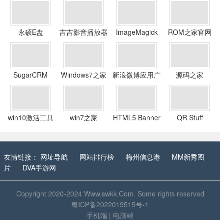
永硕E盘
吉吉影音播放器
ImageMagick
ROM之家官网
SugarCRM
Windows7之家
新浪微博应用广
源码之家
场
win10激活工具
win7之家
HTML5 Banner
QR Stuff
Maker
友情链接：
网址导航
网站排行榜
梅州信息港
MM新秀图
片
DVA手游网
Copyright 2020-2024
Www.swkk.Com
. Some rights reserved
粤ICP备2022019515号-1
手机端
|
电脑端