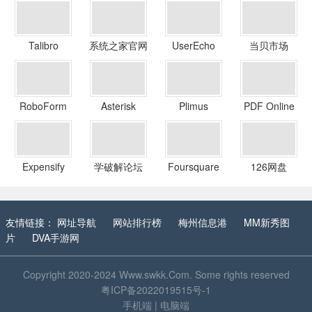
Talibro
系统之家官网
UserEcho
当贝市场
RoboForm
Asterisk
Plimus
PDF Online
Expensify
学破解论坛
Foursquare
126网盘
友情链接：
网址导航
网站排行榜
梅州信息港
MM新秀图
片
DVA手游网
Copyright 2020-2024
Www.swkk.Com
. Some rights reserved
粤ICP备2022019515号-1
手机端
|
电脑端