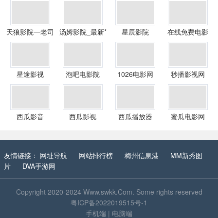
天狼影院—老司
汤姆影院_最新*
星辰影院
在线免费电影
机*
在线观看
星途影视
泡吧电影院
1026电影网
秒播影视网
西瓜影音
西瓜影视
西瓜播放器
蜜瓜电影网
友情链接：
网址导航
网站排行榜
梅州信息港
MM新秀图
片
DVA手游网
Copyright 2020-2024
Www.swkk.Com
. Some rights reserved
粤ICP备2022019515号-1
手机端
|
电脑端