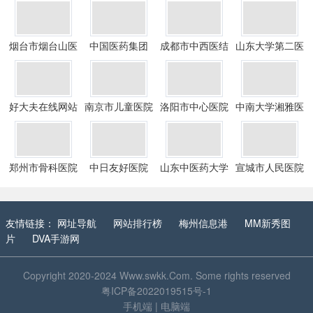
烟台市烟台山医
中国医药集团
成都市中西医结
山东大学第二医
院
合医院
院
好大夫在线网站
南京市儿童医院
洛阳市中心医院
中南大学湘雅医
院
郑州市骨科医院
中日友好医院
山东中医药大学
宣城市人民医院
附属医院(
友情链接：
网址导航
网站排行榜
梅州信息港
MM新秀图
片
DVA手游网
Copyright 2020-2024
Www.swkk.Com
. Some rights reserved
粤ICP备2022019515号-1
手机端
|
电脑端