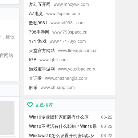
梦幻五开网
www.mhxywk.com
AZ电竞
www.2cpseo.com
数独9981
www.sd9981.com
798手游网
www.798space.cn
考，建议
171*游戏
www.17173yx.com
天堂官方网站
www.lineage.com.cn
官网站
IGB
www.igbill.com
游戏宝手游网
www.youxibao.com
查证啦
www.chazhengla.com
触乐
www.chuapp.com
文章推荐
Win10专业版和家庭版有什么区
06-22
别？Win10家庭版和专业版区别对
Win10不激活有什么影响？Win10系
06-22
比
统不激活可以使用吗？会卡吗？
Windows10怎么设置开机密码以及
06-22