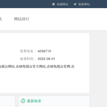
收藏网站
最新网站
讯
网站排行
世界排名：
4036710
收录时间：
2022-06-01
电视台网站,吉林电视台官方网站,吉林电视台官网,吉
最新收录