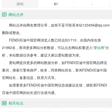
搜狗
81
-
网站点评
网站点评由网友整理分享，如有不妥可联系本站123456@qq.com
删除或整改。
FENDI芬迪中国官网浏览人数已经达到1710，在国内排在第
21982名，查询更多网站分析数据，可以点击网站权重进入“
爱站网
”分
析，本站数据仅供参考，建议大家以爱站数据为准。
爱站网提供更多的网站数据分析，如FENDI芬迪中国官网品牌流
量词，搜索引擎来路IP，收录，同类网站排名，查询FENDI芬迪中国
官网站长，备案信息，联系方式等。
如需要更多FENDI芬迪中国官网信息或建议反馈，请联系FENDI
芬迪中国官网的站长进行洽谈沟通。
相关站点