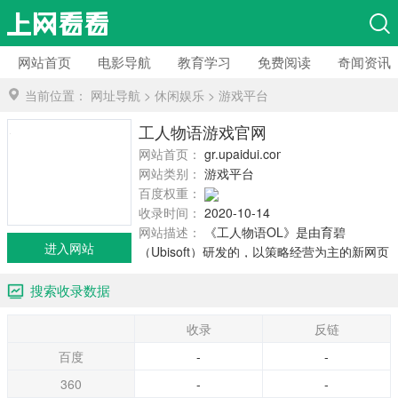
网站首页
电影导航
教育学习
免费阅读
奇闻资讯
当前位置：
网址导航
>
休闲娱乐
>
游戏平台
工人物语游戏官网
网站首页：
gr.upaidui.com
网站类别：
游戏平台
百度权重：
收录时间：
2020-10-14
网站描述：
《工人物语OL》是由育碧
进入网站
（Ubisoft）研发的，以策略经营为主的新网页
游戏，新服火爆开启中。游戏继承了《工人物
搜索收录数据
语》系列精美的中世纪画面风格，强大的资源
管理和经济系统。
收录
反链
百度
-
-
360
-
-