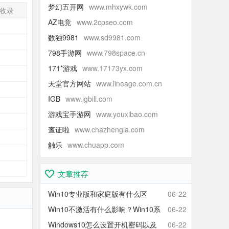
梦幻五开网
www.mhxywk.com
收录
AZ电竞
www.2cpseo.com
-
数独9981
www.sd9981.com
-
798手游网
www.798space.cn
-
171*游戏
www.17173yx.com
-
天堂官方网站
www.lineage.com.cn
-
IGB
www.igbill.com
-
游戏宝手游网
www.youxibao.com
-
查证啦
www.chazhengla.com
-
触乐
www.chuapp.com
-
-
文章推荐
Win10专业版和家庭版有什么区
06-22
别？Win10家庭版和专业版区别对
Win10不激活有什么影响？Win10系
06-22
比
统不激活可以使用吗？会卡吗？
Windows10怎么设置开机密码以及
06-22