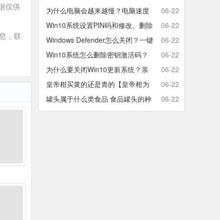
据仅供
取消开机密码的方法
为什么电脑会越来越慢？电脑速度
06-22
慢的原因分析及终极解决方法
Win10系统设置PIN码和修改、删除
06-22
息，联
取消PIN码的方法
Windows Defender怎么关闭？一键
06-22
彻底关闭Windows Defender方法
Win10系统怎么删除密钥激活码？
06-22
Win10卸载激活密钥的操作方法
为什么要关闭Win10更新系统？亲
06-22
测有效的Win10关闭自动更新方法
皇帝柑买黄的还是青的【皇帝柑为
06-22
什么青的还那么甜】
罐头属于什么类食品 食品罐头的种
06-22
类有哪些