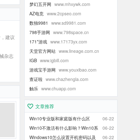
梦幻五开网
www.mhxywk.com
AZ电竞
www.2cpseo.com
数独9981
www.sd9981.com
798手游网
www.798space.cn
考，建议
171*游戏
www.17173yx.com
天堂官方网站
www.lineage.com.cn
械杂志
IGB
www.igbill.com
游戏宝手游网
www.youxibao.com
查证啦
www.chazhengla.com
触乐
www.chuapp.com
文章推荐
Win10专业版和家庭版有什么区
06-22
别？Win10家庭版和专业版区别对
Win10不激活有什么影响？Win10系
06-22
比
统不激活可以使用吗？会卡吗？
Windows10怎么设置开机密码以及
06-22