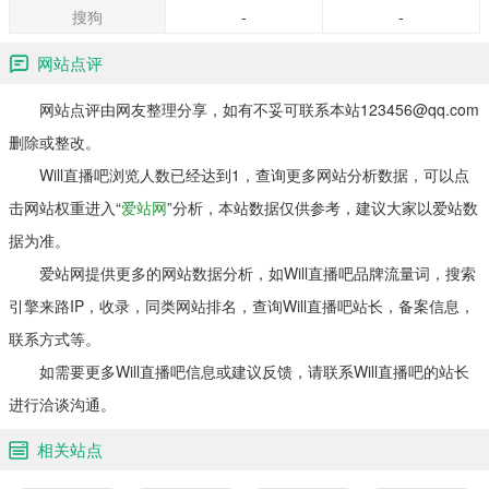
搜狗
-
-
网站点评
网站点评由网友整理分享，如有不妥可联系本站123456@qq.com
删除或整改。
Will直播吧浏览人数已经达到1，查询更多网站分析数据，可以点
击网站权重进入“
爱站网
”分析，本站数据仅供参考，建议大家以爱站数
据为准。
爱站网提供更多的网站数据分析，如Will直播吧品牌流量词，搜索
引擎来路IP，收录，同类网站排名，查询Will直播吧站长，备案信息，
联系方式等。
如需要更多Will直播吧信息或建议反馈，请联系Will直播吧的站长
进行洽谈沟通。
相关站点