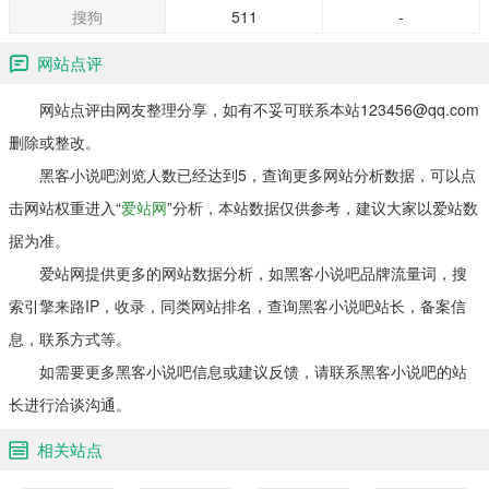
搜狗
511
-
网站点评
网站点评由网友整理分享，如有不妥可联系本站123456@qq.com
删除或整改。
黑客小说吧浏览人数已经达到5，查询更多网站分析数据，可以点
击网站权重进入“
爱站网
”分析，本站数据仅供参考，建议大家以爱站数
据为准。
爱站网提供更多的网站数据分析，如黑客小说吧品牌流量词，搜
索引擎来路IP，收录，同类网站排名，查询黑客小说吧站长，备案信
息，联系方式等。
如需要更多黑客小说吧信息或建议反馈，请联系黑客小说吧的站
长进行洽谈沟通。
相关站点