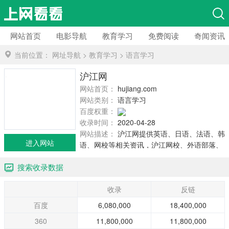
网站首页
电影导航
教育学习
免费阅读
奇闻资讯
当前位置：
网址导航
>
教育学习
>
语言学习
沪江网
网站首页：
hujiang.com
网站类别：
语言学习
百度权重：
收录时间：
2020-04-28
网站描述：
沪江网提供英语、日语、法语、韩
进入网站
语、网校等相关资讯，沪江网校、外语部落、
小Q问答等学习社区，Super背单词、小D翻
搜索收录数据
译、网校图书馆等学习工具；在沪江，收获的
不仅仅是外语。
收录
反链
百度
6,080,000
18,400,000
360
11,800,000
11,800,000