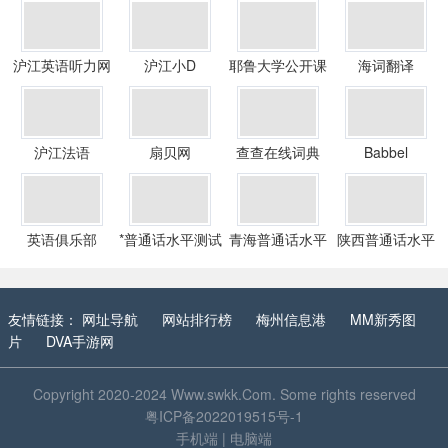
沪江英语听力网
沪江小D
耶鲁大学公开课
海词翻译
沪江法语
扇贝网
查查在线词典
Babbel
英语俱乐部
*普通话水平测试
青海普通话水平
陕西普通话水平
报名系统
测试报名系统
测试报名系统
友情链接：
网址导航
网站排行榜
梅州信息港
MM新秀图
片
DVA手游网
Copyright 2020-2024
Www.swkk.Com
. Some rights reserved
粤ICP备2022019515号-1
手机端
|
电脑端