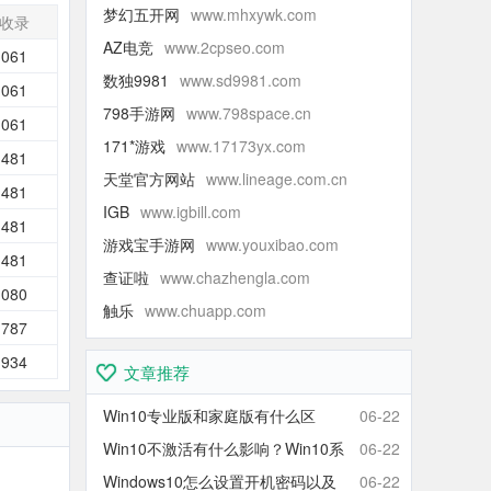
梦幻五开网
www.mhxywk.com
收录
AZ电竞
www.2cpseo.com
,061
数独9981
www.sd9981.com
,061
798手游网
www.798space.cn
,061
171*游戏
www.17173yx.com
,481
天堂官方网站
www.lineage.com.cn
,481
IGB
www.igbill.com
,481
游戏宝手游网
www.youxibao.com
,481
查证啦
www.chazhengla.com
,080
触乐
www.chuapp.com
,787
,934
文章推荐
Win10专业版和家庭版有什么区
06-22
别？Win10家庭版和专业版区别对
Win10不激活有什么影响？Win10系
06-22
比
统不激活可以使用吗？会卡吗？
Windows10怎么设置开机密码以及
06-22