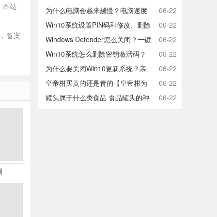
，本站
取消开机密码的方法
为什么电脑会越来越慢？电脑速度
06-22
慢的原因分析及终极解决方法
Win10系统设置PIN码和修改、删除
06-22
，备案
取消PIN码的方法
Windows Defender怎么关闭？一键
06-22
彻底关闭Windows Defender方法
Win10系统怎么删除密钥激活码？
06-22
Win10卸载激活密钥的操作方法
为什么要关闭Win10更新系统？亲
06-22
测有效的Win10关闭自动更新方法
皇帝柑买黄的还是青的【皇帝柑为
06-22
什么青的还那么甜】
罐头属于什么类食品 食品罐头的种
06-22
类有哪些
网