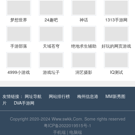
梦想世界
24趣吧
神话
1313手游网
手游部落
天域苍穹
绝地求生辅助
好玩的网页游戏
4999小游戏
游戏坛子
润艺摄影
IQ测试
友情链接：
网址导航
网站排行榜
梅州信息港
MM新秀图
片
DVA手游网
Copyright 2020-2024
Www.swkk.Com
. Some rights reserved
粤ICP备2022019515号-1
手机端
|
电脑端