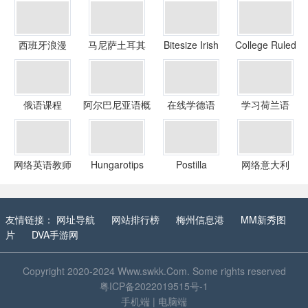
西班牙浪漫
马尼萨土耳其
Bitesize Irish
College Ruled
Gaelic
俄语课程
阿尔巴尼亚语概
在线学德语
学习荷兰语
览
网络英语教师
Hungarotips
Postilla
网络意大利
友情链接：
网址导航
网站排行榜
梅州信息港
MM新秀图
片
DVA手游网
Copyright 2020-2024
Www.swkk.Com
. Some rights reserved
粤ICP备2022019515号-1
手机端
|
电脑端