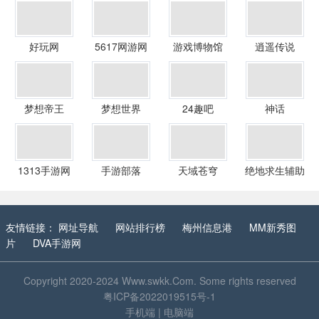
好玩网
5617网游网
游戏博物馆
逍遥传说
梦想帝王
梦想世界
24趣吧
神话
1313手游网
手游部落
天域苍穹
绝地求生辅助
友情链接：
网址导航
网站排行榜
梅州信息港
MM新秀图
片
DVA手游网
Copyright 2020-2024
Www.swkk.Com
. Some rights reserved
粤ICP备2022019515号-1
手机端
|
电脑端