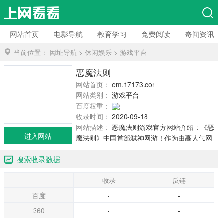
网站首页
电影导航
教育学习
免费阅读
奇闻资讯
当前位置：
网址导航
>
休闲娱乐
>
游戏平台
恶魔法则
网站首页：
em.17173.com
网站类别：
游戏平台
百度权重：
收录时间：
2020-09-18
网站描述：
恶魔法则游戏官方网站介绍：《恶
进入网站
魔法则》中国首部弑神网游！作为由高人气网
络小说改编的3D网游，恶魔游戏独创剧情演绎
搜索收录数据
系统,将华丽的装备、绚丽的技能、刺激的PK及
大型动态副本，多种特色玩法，尽显玄幻大作
收录
反链
风范！
百度
-
-
360
-
-