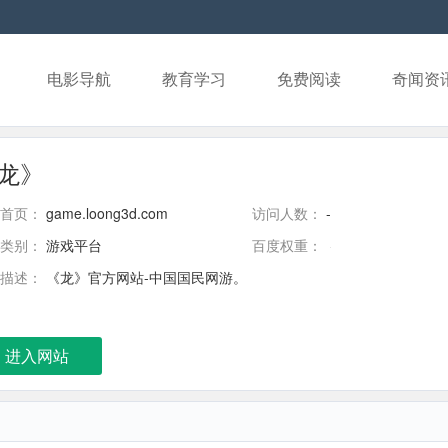
电影导航
教育学习
免费阅读
奇闻资
龙》
首页：
game.loong3d.com
访问人数：
-
类别：
游戏平台
百度权重：
描述：
《龙》官方网站-中国国民网游。
进入网站