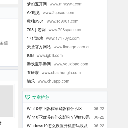
梦幻五开网
www.mhxywk.com
AZ电竞
www.2cpseo.com
数独9981
www.sd9981.com
798手游网
www.798space.cn
171*游戏
www.17173yx.com
案信
天堂官方网站
www.lineage.com.cn
IGB
www.igbill.com
游戏宝手游网
www.youxibao.com
查证啦
www.chazhengla.com
触乐
www.chuapp.com
文章推荐
Win10专业版和家庭版有什么区
06-22
别？Win10家庭版和专业版区别对
Win10不激活有什么影响？Win10系
06-22
奇
比
统不激活可以使用吗？会卡吗？
Windows10怎么设置开机密码以及
06-22